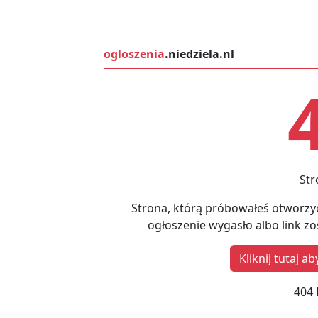
ogloszenia
.niedziela.nl
Str
Strona, którą próbowałeś otworzyć
ogłoszenie wygasło albo link z
Kliknij tutaj 
404 