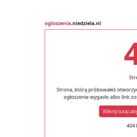
ogloszenia
.niedziela.nl
Str
Strona, którą próbowałeś otworzyć
ogłoszenie wygasło albo link z
Kliknij tutaj 
404 