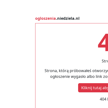
ogloszenia
.niedziela.nl
Str
Strona, którą próbowałeś otworzyć
ogłoszenie wygasło albo link z
Kliknij tutaj 
404 