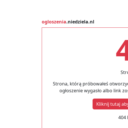
ogloszenia
.niedziela.nl
Str
Strona, którą próbowałeś otworzyć
ogłoszenie wygasło albo link z
Kliknij tutaj 
404 