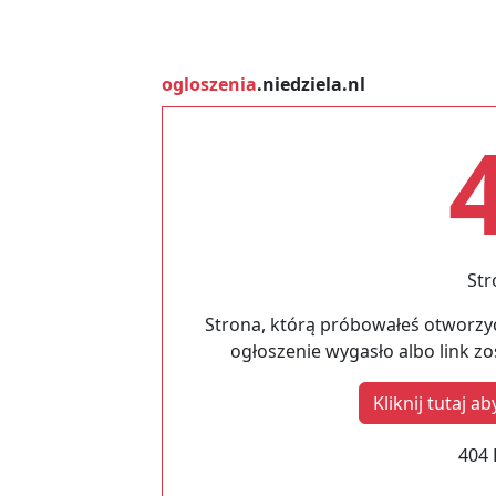
ogloszenia
.niedziela.nl
Str
Strona, którą próbowałeś otworzyć
ogłoszenie wygasło albo link z
Kliknij tutaj 
404 