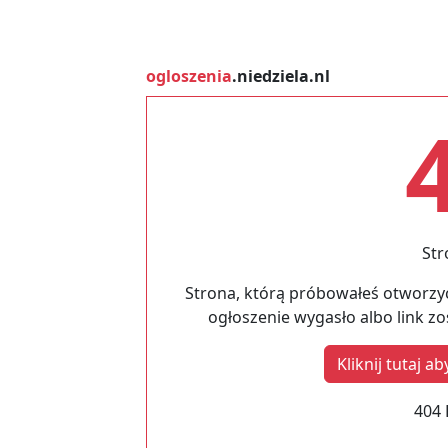
ogloszenia
.niedziela.nl
Str
Strona, którą próbowałeś otworzyć
ogłoszenie wygasło albo link z
Kliknij tutaj 
404 