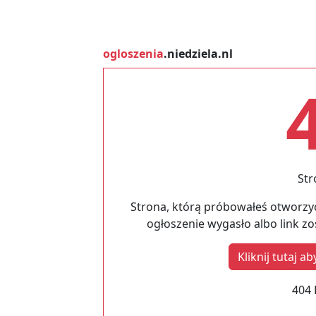
ogloszenia
.niedziela.nl
Str
Strona, którą próbowałeś otworzyć
ogłoszenie wygasło albo link z
Kliknij tutaj 
404 