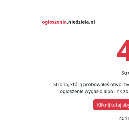
ogloszenia
.niedziela.nl
Str
Strona, którą próbowałeś otworzyć
ogłoszenie wygasło albo link z
Kliknij tutaj 
404 