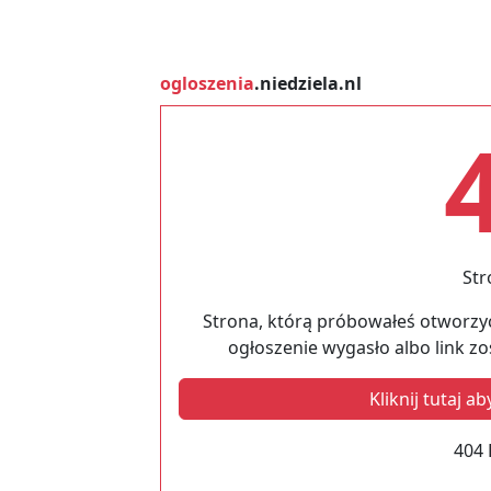
ogloszenia
.niedziela.nl
Str
Strona, którą próbowałeś otworzyć
ogłoszenie wygasło albo link z
Kliknij tutaj 
404 