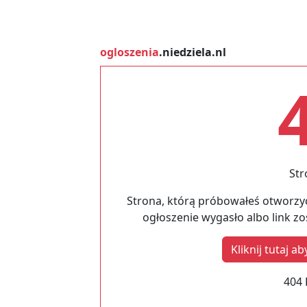
ogloszenia
.niedziela.nl
Str
Strona, którą próbowałeś otworzyć
ogłoszenie wygasło albo link z
Kliknij tutaj 
404 