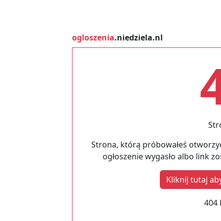
ogloszenia
.niedziela.nl
Str
Strona, którą próbowałeś otworzyć
ogłoszenie wygasło albo link z
Kliknij tutaj 
404 