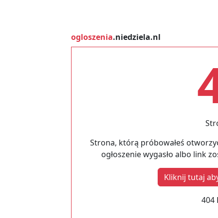
ogloszenia
.niedziela.nl
Str
Strona, którą próbowałeś otworzyć
ogłoszenie wygasło albo link z
Kliknij tutaj 
404 