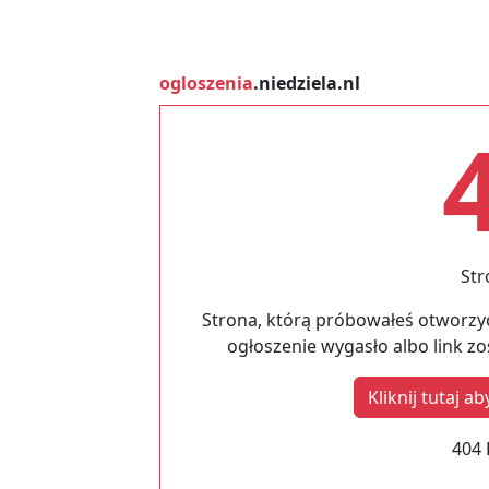
ogloszenia
.niedziela.nl
Str
Strona, którą próbowałeś otworzyć
ogłoszenie wygasło albo link z
Kliknij tutaj 
404 