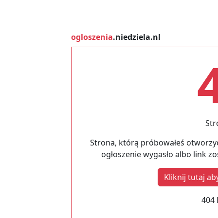
ogloszenia
.niedziela.nl
Str
Strona, którą próbowałeś otworzyć
ogłoszenie wygasło albo link z
Kliknij tutaj 
404 