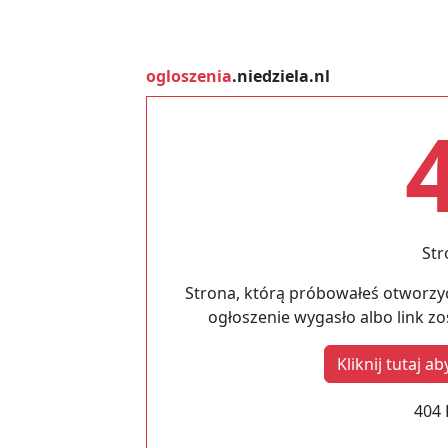
ogloszenia
.niedziela.nl
Str
Strona, którą próbowałeś otworzyć
ogłoszenie wygasło albo link z
Kliknij tutaj 
404 