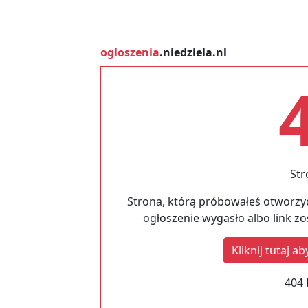
ogloszenia
.niedziela.nl
Str
Strona, którą próbowałeś otworzyć
ogłoszenie wygasło albo link z
Kliknij tutaj 
404 