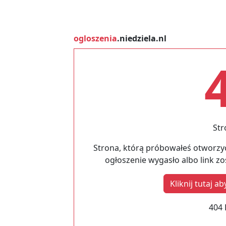
ogloszenia
.niedziela.nl
Str
Strona, którą próbowałeś otworzyć
ogłoszenie wygasło albo link z
Kliknij tutaj 
404 