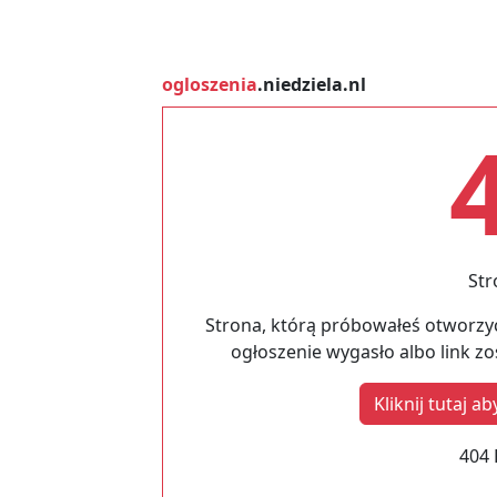
ogloszenia
.niedziela.nl
Str
Strona, którą próbowałeś otworzyć
ogłoszenie wygasło albo link z
Kliknij tutaj 
404 