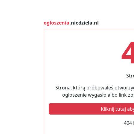
ogloszenia
.niedziela.nl
Str
Strona, którą próbowałeś otworzyć
ogłoszenie wygasło albo link z
Kliknij tutaj 
404 