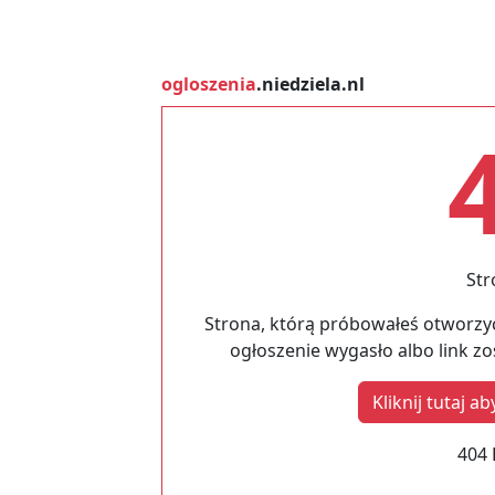
ogloszenia
.niedziela.nl
Str
Strona, którą próbowałeś otworzyć
ogłoszenie wygasło albo link z
Kliknij tutaj 
404 