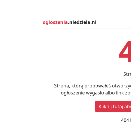
ogloszenia
.niedziela.nl
Str
Strona, którą próbowałeś otworzyć
ogłoszenie wygasło albo link z
Kliknij tutaj 
404 