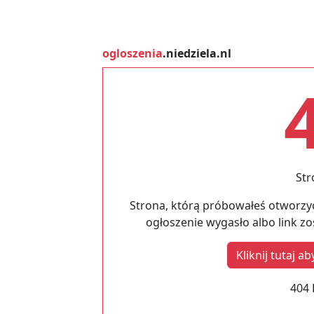
ogloszenia
.niedziela.nl
Str
Strona, którą próbowałeś otworzyć
ogłoszenie wygasło albo link z
Kliknij tutaj 
404 