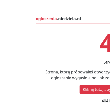
ogloszenia
.niedziela.nl
Str
Strona, którą próbowałeś otworzyć
ogłoszenie wygasło albo link z
Kliknij tutaj 
404 