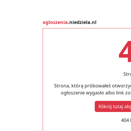
ogloszenia
.niedziela.nl
Str
Strona, którą próbowałeś otworzyć
ogłoszenie wygasło albo link z
Kliknij tutaj 
404 