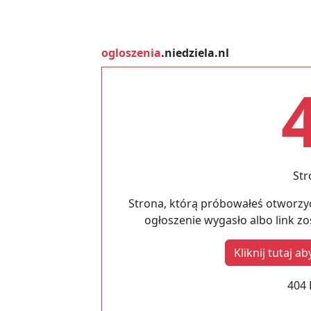
ogloszenia
.niedziela.nl
Str
Strona, którą próbowałeś otworzyć
ogłoszenie wygasło albo link z
Kliknij tutaj 
404 