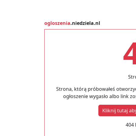
ogloszenia
.niedziela.nl
Str
Strona, którą próbowałeś otworzyć
ogłoszenie wygasło albo link z
Kliknij tutaj 
404 