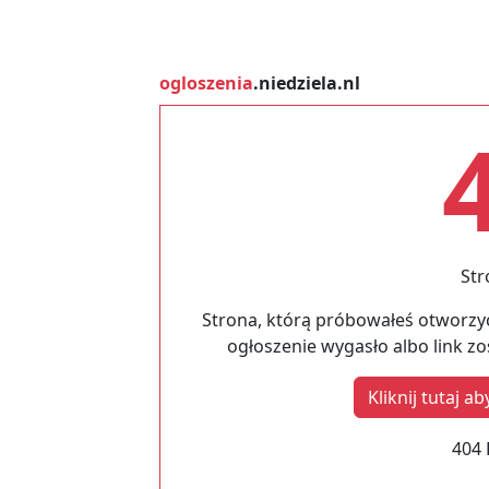
ogloszenia
.niedziela.nl
Str
Strona, którą próbowałeś otworzyć
ogłoszenie wygasło albo link z
Kliknij tutaj 
404 