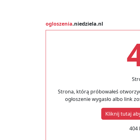
ogloszenia
.niedziela.nl
Str
Strona, którą próbowałeś otworzyć
ogłoszenie wygasło albo link z
Kliknij tutaj 
404 