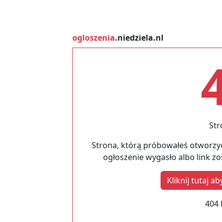
ogloszenia
.niedziela.nl
Str
Strona, którą próbowałeś otworzyć
ogłoszenie wygasło albo link z
Kliknij tutaj 
404 