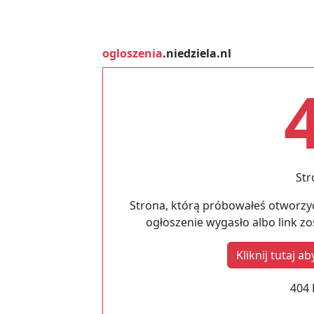
ogloszenia
.niedziela.nl
Str
Strona, którą próbowałeś otworzyć
ogłoszenie wygasło albo link z
Kliknij tutaj 
404 