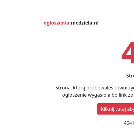
ogloszenia
.niedziela.nl
Str
Strona, którą próbowałeś otworzyć
ogłoszenie wygasło albo link z
Kliknij tutaj 
404 