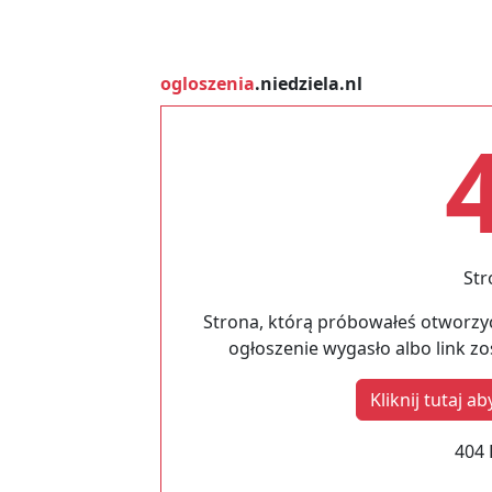
ogloszenia
.niedziela.nl
Str
Strona, którą próbowałeś otworzyć
ogłoszenie wygasło albo link z
Kliknij tutaj 
404 