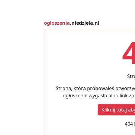
ogloszenia
.niedziela.nl
Str
Strona, którą próbowałeś otworzyć
ogłoszenie wygasło albo link z
Kliknij tutaj 
404 