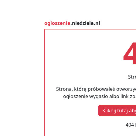
ogloszenia
.niedziela.nl
Str
Strona, którą próbowałeś otworzyć
ogłoszenie wygasło albo link z
Kliknij tutaj 
404 