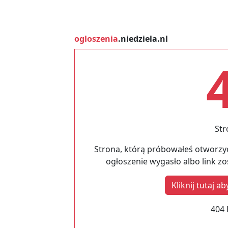
ogloszenia
.niedziela.nl
Str
Strona, którą próbowałeś otworzyć
ogłoszenie wygasło albo link z
Kliknij tutaj 
404 