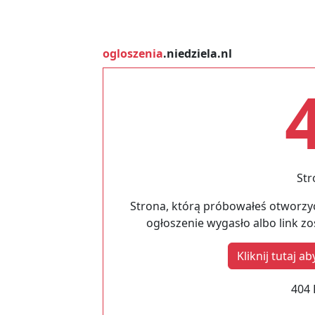
ogloszenia
.niedziela.nl
Str
Strona, którą próbowałeś otworzyć
ogłoszenie wygasło albo link z
Kliknij tutaj 
404 