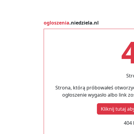
ogloszenia
.niedziela.nl
Str
Strona, którą próbowałeś otworzyć
ogłoszenie wygasło albo link z
Kliknij tutaj 
404 