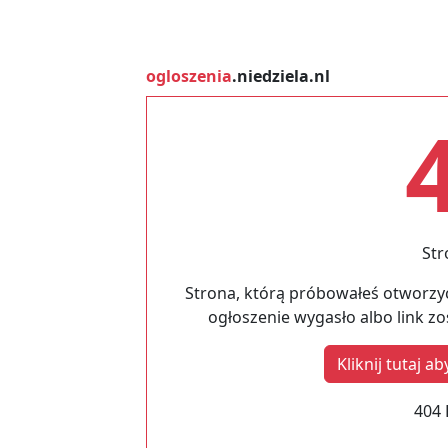
ogloszenia
.niedziela.nl
Str
Strona, którą próbowałeś otworzyć
ogłoszenie wygasło albo link z
Kliknij tutaj 
404 