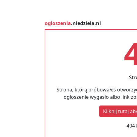
ogloszenia
.niedziela.nl
Str
Strona, którą próbowałeś otworzyć
ogłoszenie wygasło albo link z
Kliknij tutaj 
404 