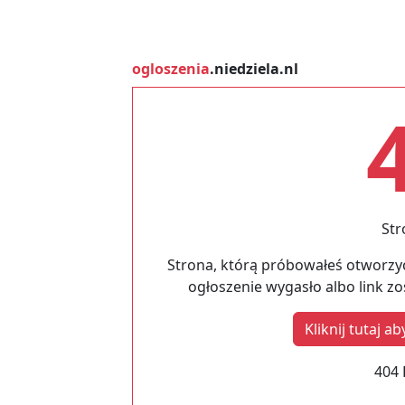
ogloszenia
.niedziela.nl
Str
Strona, którą próbowałeś otworzyć
ogłoszenie wygasło albo link z
Kliknij tutaj 
404 