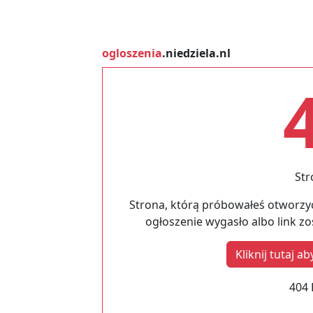
ogloszenia
.niedziela.nl
Str
Strona, którą próbowałeś otworzyć
ogłoszenie wygasło albo link z
Kliknij tutaj 
404 