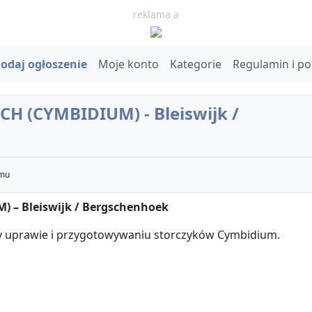
reklama a
odaj ogłoszenie
Moje konto
Kategorie
Regulamin i p
 (CYMBIDIUM) - Bleiswijk /
emu
 – Bleiswijk / Bergschenhoek
 uprawie i przygotowywaniu storczyków Cymbidium.