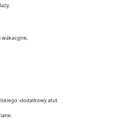
aży,
i wakacyjne,
lskiego -dodatkowy atut
iane.