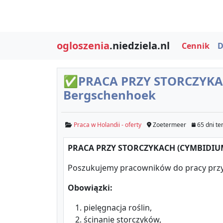
ogloszenia
.niedziela.nl
Cennik
D
✅PRACA PRZY STORCZYKACH
Bergschenhoek
Praca w Holandii - oferty
Zoetermeer
65 dni t
PRACA PRZY STORCZYKACH (CYMBIDIUM)
Poszukujemy pracowników do pracy przy
Obowiązki:
pielęgnacja roślin,
ścinanie storczyków,