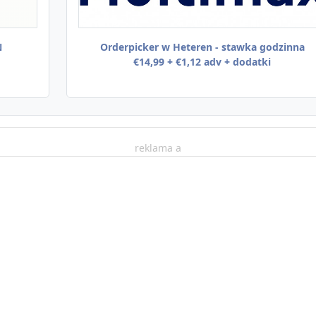
N
Orderpicker w Heteren - stawka godzinna
€14,99 + €1,12 adv + dodatki
reklama a