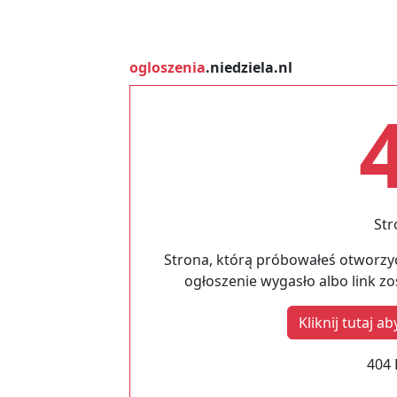
ogloszenia
.niedziela.nl
Str
Strona, którą próbowałeś otworzyć
ogłoszenie wygasło albo link z
Kliknij tutaj 
404 