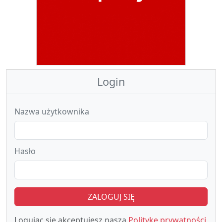
Login
Nazwa użytkownika
Hasło
ZALOGUJ SIĘ
Logując się akceptujesz naszą
Politykę prywatności