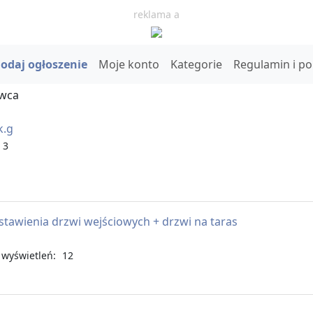
reklama a
odaj ogłoszenie
Moje konto
Kategorie
Regulamin i p
owca
k.g
 3
awienia drzwi wejściowych + drzwi na taras
wyświetleń: 12