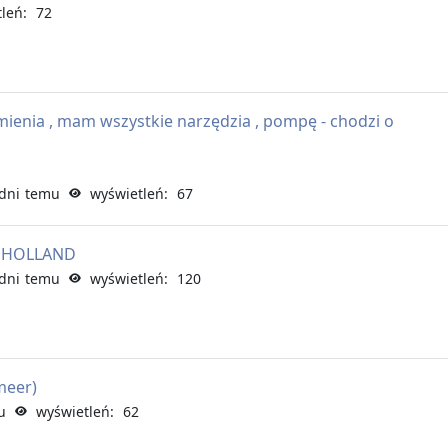
leń: 72
ienia , mam wszystkie narzędzia , pompę - chodzi o
dni temu
wyświetleń: 67
D HOLLAND
dni temu
wyświetleń: 120
meer)
u
wyświetleń: 62