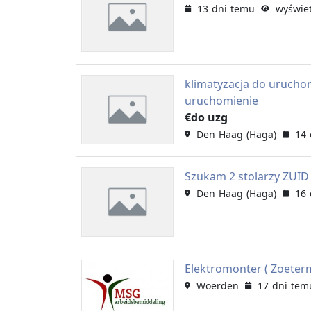
13 dni temu
wyświet
klimatyzacja do uruchom
uruchomienie
€do uzg
Den Haag (Haga)
14 
Szukam 2 stolarzy ZUI
Den Haag (Haga)
16 
Elektromonter ( Zoeter
Woerden
17 dni tem