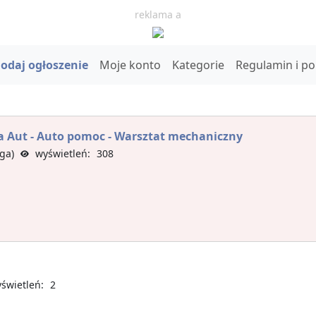
reklama a
odaj ogłoszenie
Moje konto
Kategorie
Regulamin i p
a Aut - Auto pomoc - Warsztat mechaniczny
ga)
wyświetleń: 308
wietleń: 2