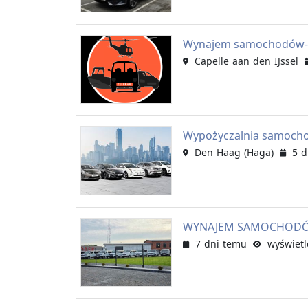
Wynajem samochodów- D
Capelle aan den IJssel
Wypożyczalnia samoch
Den Haag (Haga)
5 d
WYNAJEM SAMOCHODÓW
7 dni temu
wyświetl