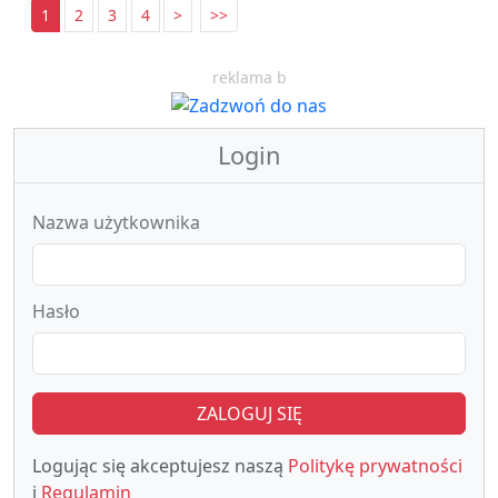
1
2
3
4
>
>>
reklama b
Login
Nazwa użytkownika
Hasło
ZALOGUJ SIĘ
Logując się akceptujesz naszą
Politykę prywatności
i
Regulamin