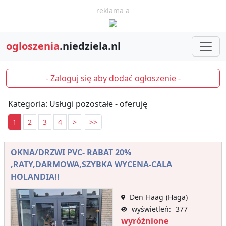
reklama a
ogloszenia
.niedziela.nl
- Zaloguj się aby dodać ogłoszenie -
Kategoria: Usługi pozostałe - oferuję
1
2
3
4
>
>>
OKNA/DRZWI PVC- RABAT 20%
,RATY,DARMOWA,SZYBKA WYCENA-CALA
HOLANDIA!!
Den Haag (Haga)
wyświetleń: 377
wyróżnione