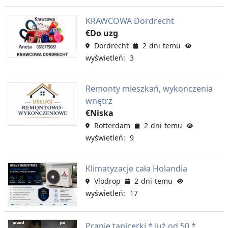
KRAWCOWA Dordrecht
€Do uzg
Dordrecht
2 dni temu
wyświetleń: 3
Remonty mieszkań, wykonczenia
wnętrz
€Niska
Rotterdam
2 dni temu
wyświetleń: 9
Klimatyzacje cała Holandia
Vlodrop
2 dni temu
wyświetleń: 17
Pranie tapicerki * Już od 50 *