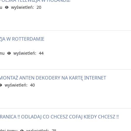
POLSKA TELEWIZJA W HOLANDII!
mu
wyświetleń: 20
IZJA W ROTTERDAMIE
emu
wyświetleń: 44
. MONTAŻ ANTEN DEKODERY NA KARTĘ INTERNET
wyświetleń: 40
RANICA !! ODLADAJ CO CHCESZ COFAJ KIEDY CHCESZ !!
dni temu
wyświetleń: 75