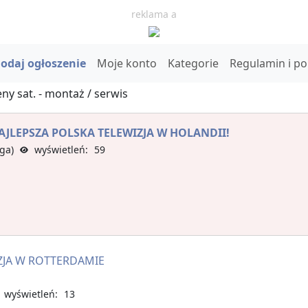
reklama a
odaj ogłoszenie
Moje konto
Kategorie
Regulamin i p
ny sat. - montaż / serwis
AJLEPSZA POLSKA TELEWIZJA W HOLANDII!
ga)
wyświetleń: 59
IZJA W ROTTERDAMIE
wyświetleń: 13