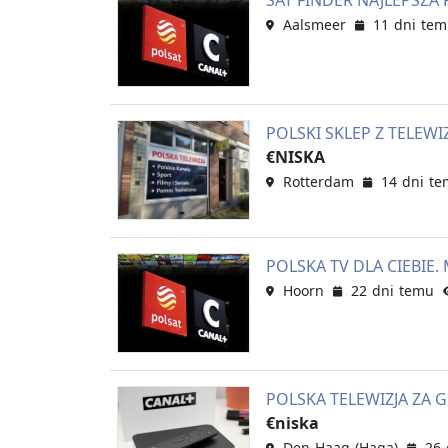
SAT FINDER NAJLEPSZA 
Aalsmeer
11 dni te
POLSKI SKLEP Z TELEW
€NISKA
Rotterdam
14 dni t
POLSKA TV DLA CIEBIE
Hoorn
22 dni temu
POLSKA TELEWIZJA ZA G
€niska
Den Haag (Haga)
26 