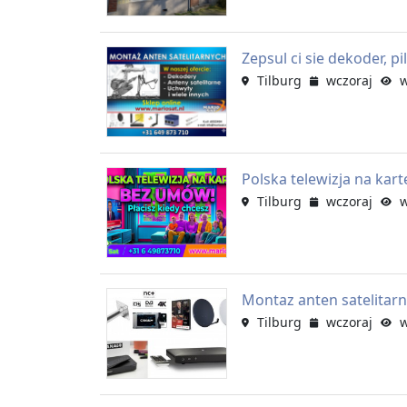
Zepsul ci sie dekoder, pi
Tilburg
wczoraj
wy
Polska telewizja na ka
Tilburg
wczoraj
wy
Montaz anten satelitar
Tilburg
wczoraj
wy