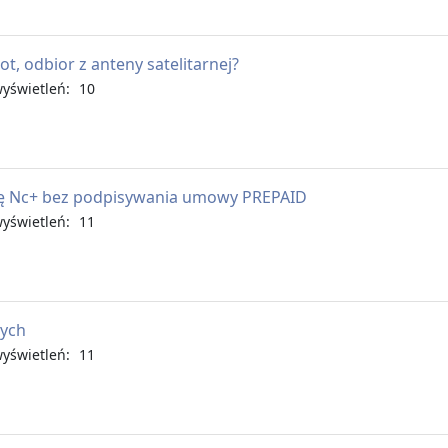
lot, odbior z anteny satelitarnej?
świetleń: 10
rtę Nc+ bez podpisywania umowy PREPAID
świetleń: 11
nych
świetleń: 11