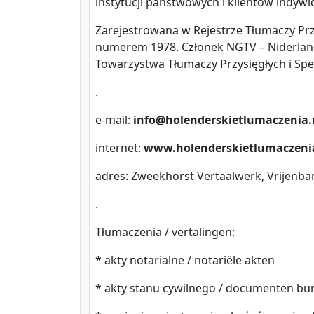
instytucji państwowych i klientów indywi
Zarejestrowana w Rejestrze Tłumaczy Prz
numerem 1978. Członek NGTV – Niderland
Towarzystwa Tłumaczy Przysięgłych i Spec
.
e-mail:
info@holenderskietlumaczenia.
internet:
www.holenderskietlumaczeni
adres: Zweekhorst Vertaalwerk, Vrijenba
.
Tłumaczenia / vertalingen:
* akty notarialne / notariële akten
* akty stanu cywilnego / documenten bur