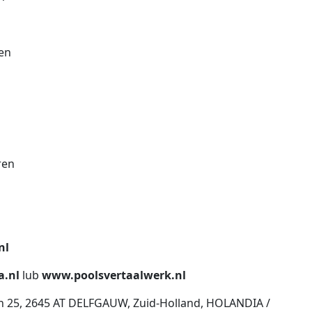
en
ren
nl
a.nl
lub
www.poolsvertaalwerk.nl
an 25, 2645 AT DELFGAUW, Zuid-Holland, HOLANDIA /