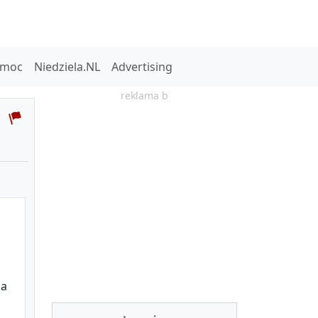
omoc
Niedziela.NL
Advertising
reklama b
ka