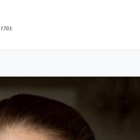
11703.