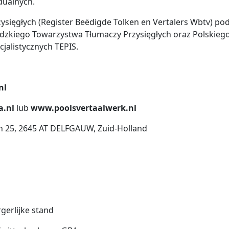
dualnych.
ysięgłych (Register Beëdigde Tolken en Vertalers Wbtv) po
zkiego Towarzystwa Tłumaczy Przysięgłych oraz Polskieg
jalistycznych TEPIS.
nl
a.nl
lub
www.poolsvertaalwerk.nl
n 25, 2645 AT DELFGAUW, Zuid-Holland
gerlijke stand