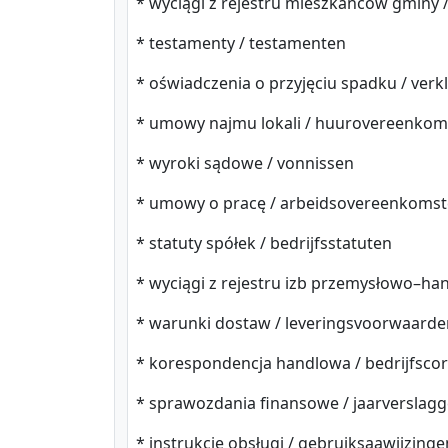
* wyciągi z rejestru mieszkańców gminy /
* testamenty / testamenten
* oświadczenia o przyjęciu spadku / verk
* umowy najmu lokali / huurovereenkom
* wyroki sądowe / vonnissen
* umowy o pracę / arbeidsovereenkoms
* statuty spółek / bedrijfsstatuten
* wyciągi z rejestru izb przemysłowo–han
* warunki dostaw / leveringsvoorwaarde
* korespondencja handlowa / bedrijfsco
* sprawozdania finansowe / jaarverslag
* instrukcje obsługi / gebruiksaawijzinge