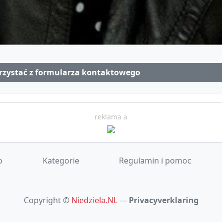
orzystać z formularza kontaktowego
reklama a
o
Kategorie
Regulamin i pomoc
Copyright ©
Niedziela.NL
---
Privacyverklaring