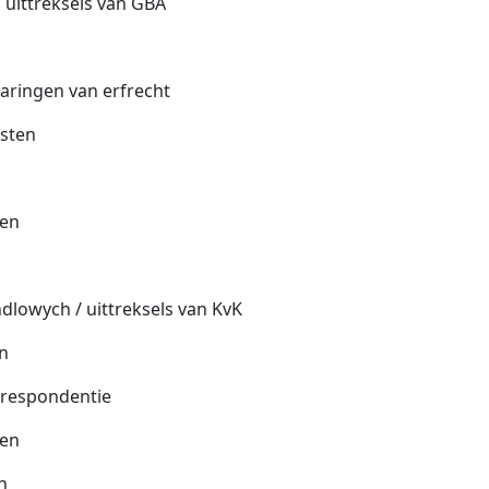
 uittreksels van GBA
laringen van erfrecht
sten
ten
dlowych / uittreksels van KvK
n
rrespondentie
gen
n