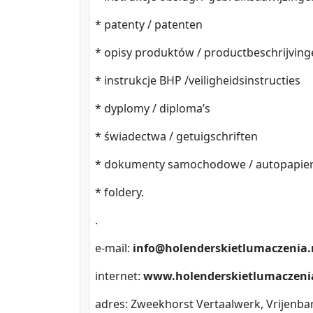
* patenty / patenten
* opisy produktów / productbeschrijving
* instrukcje BHP /veiligheidsinstructies
* dyplomy / diploma’s
* świadectwa / getuigschriften
* dokumenty samochodowe / autopapie
* foldery.
.
e-mail:
info@holenderskietlumaczenia.
internet:
www.holenderskietlumaczeni
adres: Zweekhorst Vertaalwerk, Vrijenb