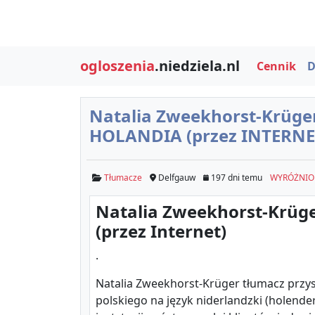
ogloszenia
.niedziela.nl
Cennik
D
Natalia Zweekhorst-Krüger
HOLANDIA (przez INTERNE
Tłumacze
Delfgauw
197 dni temu
WYRÓŻNIO
Natalia Zweekhorst-Krüger
(przez Internet)
.
Natalia Zweekhorst-Krüger tłumacz przys
polskiego na język niderlandzki (holenders