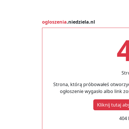
ogloszenia
.niedziela.nl
Str
Strona, którą próbowałeś otworzyć
ogłoszenie wygasło albo link z
Kliknij tutaj 
404 